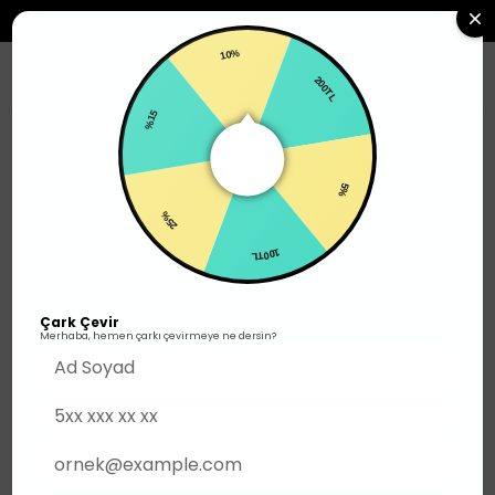
2500TL ÜZERI SIPARIŞLERDE ÜCRETSIZ KARGO
10%
0
200TL
%15
Erkek
Üst Giyim
Polo Yaka T-Shirt
5%
25%
100TL
Çark Çevir
Merhaba, hemen çarkı çevirmeye ne dersin?