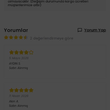
olmayacaktır. (Değişim durumunda kargo ücretleri
müşterilerimize aittir)
Yorumlar
Yorum Yap
2 değerlendirmeye göre
5 Mayıs 2026
AYDIN
S.
Satın Alınmış
11 Nisan 2026
Akın
A.
Satın Alınmış