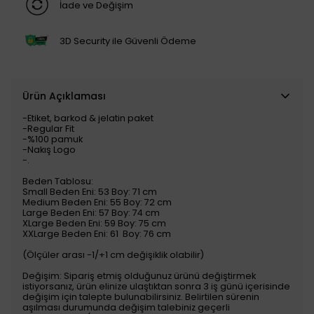
İade ve Değişim
3D Security ile Güvenli Ödeme
Ürün Açıklaması
-Etiket, barkod & jelatin paket
-Regular Fit
-%100 pamuk
-Nakış Logo
-.
Beden Tablosu:
Small Beden Eni: 53 Boy: 71 cm
Medium Beden Eni: 55 Boy: 72 cm
Large Beden Eni: 57 Boy: 74 cm
XLarge Beden Eni: 59 Boy: 75 cm
XXLarge Beden Eni: 61 Boy: 76 cm
(Ölçüler arası -1/+1 cm değişiklik olabilir)
Değişim: Sipariş etmiş olduğunuz ürünü değiştirmek
istiyorsanız, ürün elinize ulaştıktan sonra 3 iş günü içerisinde
değişim için talepte bulunabilirsiniz. Belirtilen sürenin
aşılması durumunda değişim talebiniz geçerli