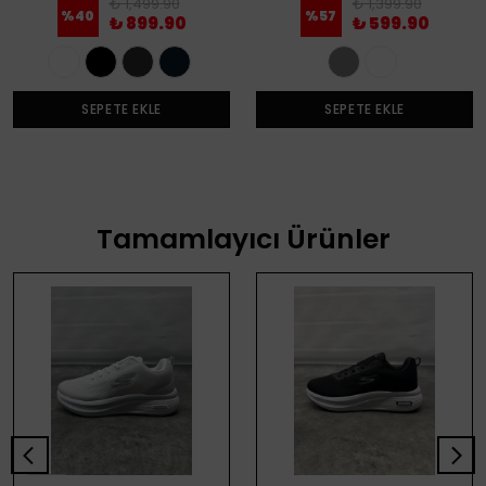
₺ 1,499.90
₺ 1,399.90
%
40
%
57
₺ 899.90
₺ 599.90
SEPETE EKLE
SEPETE EKLE
Tamamlayıcı Ürünler