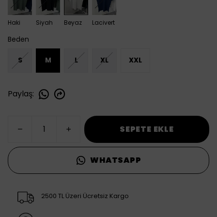
Haki
Siyah
Beyaz
Lacivert
Beden
S
M
L
XL
XXL
Paylaş
:
SEPETE EKLE
WHATSAPP
2500 TL Üzeri Ücretsiz Kargo