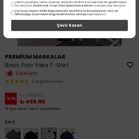
Tanıtım, pazarlama, reklam ve benzeri amaçlarla tarafıma ticari elektronik ileti gönderilmesine
Elektronik Ticari İleti Aydınlatma Metni
izin veriyorum.
'ni okudum onay veriyorum.
KVKK kapsamında tarafınızca korunmasını, sms ve
Paylaştığım bilgilerin
WhatsApp üzerinden bilgilendirmeleri almayı
kabul ediyorum.
Çevir Kazan
PREMİUM MARKALAR
Basic Polo Yaka T-Shirt
Tükeniyor
2 değerlendirme
₺ 1,999.90
%
75
₺ 499.90
12 Aya Varan Taksit Seçenekleri
Renk