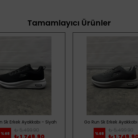
Tamamlayıcı Ürünler
n Sk Erkek Ayakkabı - Siyah
Go Run Sk Erkek Ayakkabı 
₺ 5,499.90
₺ 5,499.90
%
68
%
68
₺ 1,749.90
₺ 1,749.9