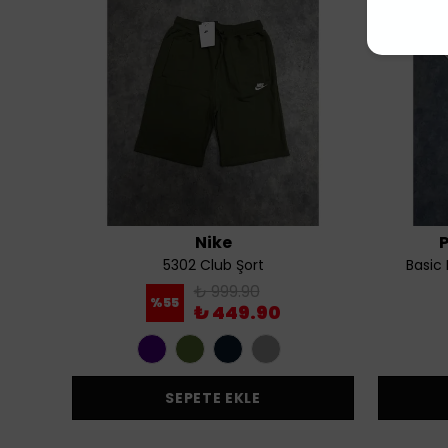
Nike
5302 Club Şort
Basic
₺ 999.90
%
55
₺ 449.90
SEPETE EKLE