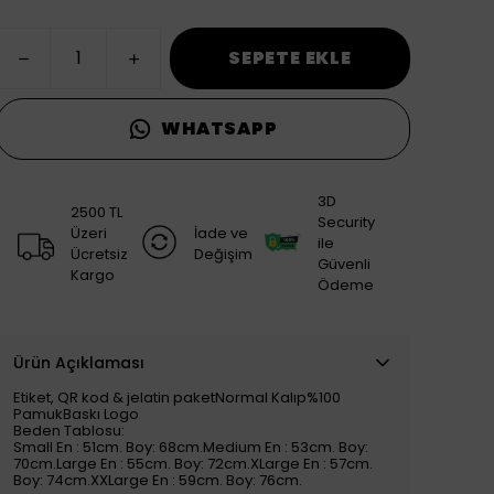
SEPETE EKLE
WHATSAPP
3D
2500 TL
Security
Üzeri
İade ve
ile
Ücretsiz
Değişim
Güvenli
Kargo
Ödeme
Ürün Açıklaması
Etiket, QR kod & jelatin paketNormal Kalıp%100
PamukBaskı Logo
Beden Tablosu:
Small En : 51cm. Boy: 68cm.Medium En : 53cm. Boy:
70cm.Large En : 55cm. Boy: 72cm.XLarge En : 57cm.
Boy: 74cm.XXLarge En : 59cm. Boy: 76cm.