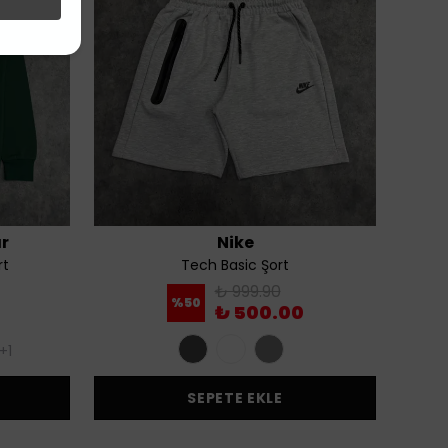
r
Nike
rt
Tech Basic Şort
₺ 999.90
%
50
₺ 500.00
+1
SEPETE EKLE