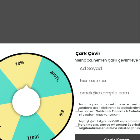
Çark Çevir
Merhaba, hemen çarkı çevirmeye 
10%
5
200TL
Tanıtım, pazarlama, reklam ve benzeri 
İlgili Ürünler
tarafıma ticari elektronik ileti gönderilm
veriyorum.
Elektronik Ticari İleti Aydın
'ni okudum onay veriyorum.
Paylaştığım bilgilerin
KVKK kapsamında 
5%
korunmasını, sms ve WhatsApp üzerin
bilgilendirmeleri almayı
kabul ediyoru
100TL
Çevir Kazan