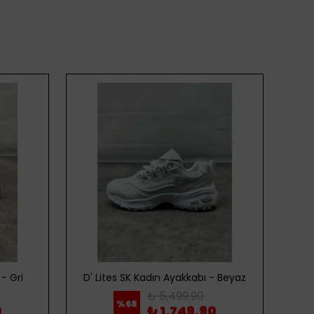
- Gri
D' Lites SK Kadın Ayakkabı - Beyaz
D' 
₺ 5,499.90
%
68
0
₺ 1,749.90