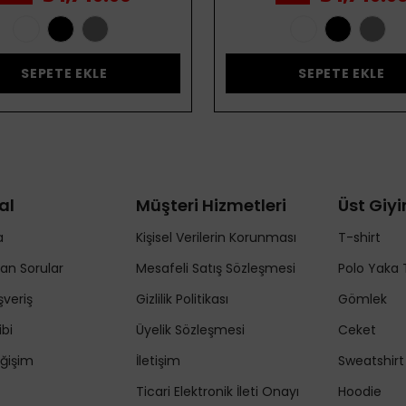
SEPETE EKLE
SEPETE EKLE
al
Müşteri Hizmetleri
Üst Giy
a
Kişisel Verilerin Korunması
T-shirt
lan Sorular
Mesafeli Satış Sözleşmesi
Polo Yaka 
şveriş
Gizlilik Politikası
Gömlek
ibi
Üyelik Sözleşmesi
Ceket
ğişim
İletişim
Sweatshirt
Ticari Elektronik İleti Onayı
Hoodie