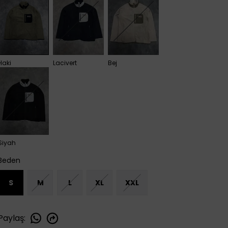
Haki
Lacivert
Bej
Siyah
Beden
S
M
L
XL
XXL
Paylaş
: