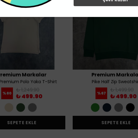
Premium Markalar
Premium Markala
 Premium Polo Yaka T-Shirt
Pike Half Zip Sweatshi
₺ 1,249.90
₺ 1,499.90
%
60
%
67
₺ 499.90
₺ 499.90
SEPETE EKLE
SEPETE EKLE