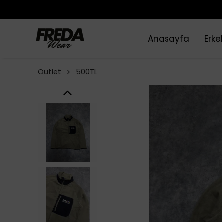
Anasayfa
Erke
Outlet
500TL