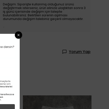
Değişim: Siparişte kullanmış olduğunuz ürünü
değiştirmek isterseniz, ürün elinize ulaştıktan sonra 3
iş günü içerisinde değişim için talepte
bulunabilirsiniz. Belirtilen sürenin aşılması
durumunda değişim talebiniz geçerli olmayacaktır.
..
ne dersin?
Yorum Yap
amaçlarla
esine izin
latma Metni
tarafınızca
den
m.