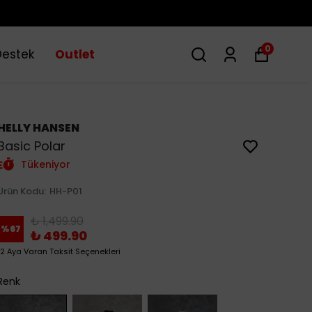
0
Destek
Outlet
HELLY HANSEN
Basic Polar
Tükeniyor
Ürün Kodu
:
HH-P01
₺ 1,499.90
%
67
₺ 499.90
12 Aya Varan Taksit Seçenekleri
Renk