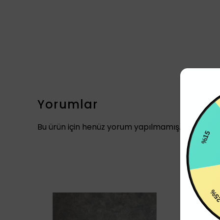
Yorumlar
%1
Bu ürün için henüz yorum yapılmamış.
25%