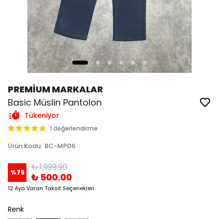
PREMİUM MARKALAR
Basic Müslin Pantolon
Tükeniyor
1 değerlendirme
Ürün Kodu
:
BC-MP06
₺ 1,999.90
%
75
₺ 500.00
12 Aya Varan Taksit Seçenekleri
Renk