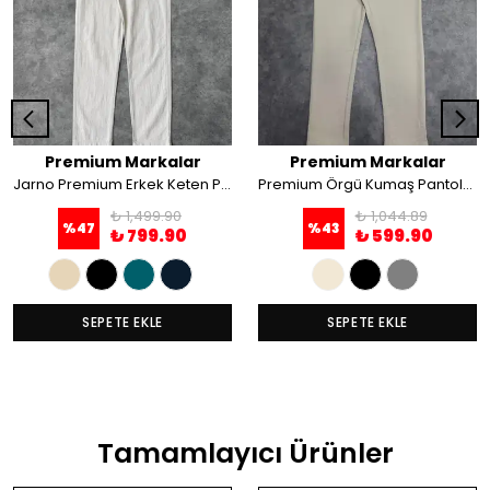
Premium Markalar
Premium Markalar
Jarno Premium Erkek Keten Pantolon
Premium Örgü Kumaş Pantolon
₺ 1,499.90
₺ 1,044.89
%
47
%
43
₺ 799.90
₺ 599.90
SEPETE EKLE
SEPETE EKLE
Tamamlayıcı Ürünler