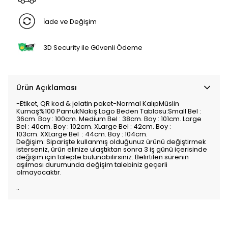
İade ve Değişim
3D Security ile Güvenli Ödeme
Ürün Açıklaması
-Etiket, QR kod & jelatin paket-Normal KalıpMüslin
Kumaş%100 PamukNakış Logo Beden Tablosu:Small Bel :
36cm. Boy : 100cm. Medium Bel : 38cm. Boy : 101cm. Large
Bel : 40cm. Boy : 102cm. XLarge Bel : 42cm. Boy :
103cm. XXLarge Bel : 44cm. Boy : 104cm.
Değişim: Siparişte kullanmış olduğunuz ürünü değiştirmek
isterseniz, ürün elinize ulaştıktan sonra 3 iş günü içerisinde
değişim için talepte bulunabilirsiniz. Belirtilen sürenin
aşılması durumunda değişim talebiniz geçerli
olmayacaktır.
..