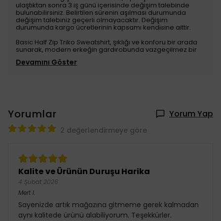
ulaştıktan sonra 3 iş günü içerisinde değişim talebinde
bulunabilirsiniz. Belirtilen sürenin aşılması durumunda
değişim talebiniz geçerli olmayacaktır. Değişim
durumunda kargo ücretlerinin kapsamı kendisine aittir.
Basic Half Zip Triko Sweatshirt, şıklığı ve konforu bir arada
sunarak, modern erkeğin gardırobunda vazgeçilmez bir
Devamını Göster
Yorumlar
Yorum Yap
2 değerlendirmeye göre
Kalite ve Ürünün Duruşu Harika
4 Şubat 2026
Mert
I.
Sayenizde artık mağazına gitmeme gerek kalmadan
aynı kalitede ürünü alabiliyorum. Teşekkürler.