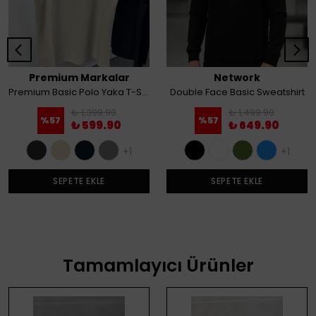
Premium Markalar
Network
Premium Basic Polo Yaka T-Shirt
Double Face Basic Sweatshirt
₺ 1,399.90
₺ 1,499.90
%
57
%
57
₺ 599.90
₺ 649.90
+1
+1
SEPETE EKLE
SEPETE EKLE
Tamamlayıcı Ürünler