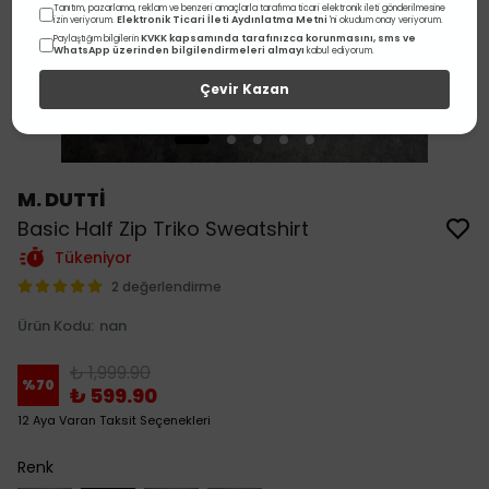
Tanıtım, pazarlama, reklam ve benzeri amaçlarla tarafıma ticari elektronik ileti gönderilmesine
Elektronik Ticari İleti Aydınlatma Metni
izin veriyorum.
'ni okudum onay veriyorum.
KVKK kapsamında tarafınızca korunmasını, sms ve
Paylaştığım bilgilerin
WhatsApp üzerinden bilgilendirmeleri almayı
kabul ediyorum.
Çevir Kazan
M. DUTTİ
Basic Half Zip Triko Sweatshirt
Tükeniyor
2 değerlendirme
Ürün Kodu
:
nan
₺ 1,999.90
%
70
₺ 599.90
12 Aya Varan Taksit Seçenekleri
Renk