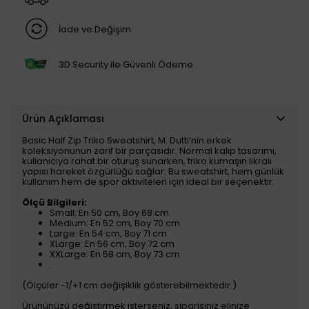
İade ve Değişim
3D Security ile Güvenli Ödeme
Ürün Açıklaması
Basic Half Zip Triko Sweatshirt, M. Dutti’nin erkek
koleksiyonunun zarif bir parçasıdır. Normal kalıp tasarımı,
kullanıcıya rahat bir oturuş sunarken, triko kumaşın likralı
yapısı hareket özgürlüğü sağlar. Bu sweatshirt, hem günlük
kullanım hem de spor aktiviteleri için ideal bir seçenektir.
Ölçü Bilgileri:
Small: En 50 cm, Boy 68 cm
Medium: En 52 cm, Boy 70 cm
Large: En 54 cm, Boy 71 cm
XLarge: En 56 cm, Boy 72 cm
XXLarge: En 58 cm, Boy 73 cm
.
(Ölçüler -1/+1 cm değişiklik gösterebilmektedir.)
Ürününüzü değiştirmek isterseniz, siparişiniz elinize