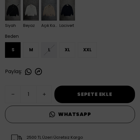
Siyah
Beyaz
Açık Kahve
Lacivert
Beden
S
M
L
XL
XXL
Paylaş
:
SEPETE EKLE
WHATSAPP
2500 TL Üzeri Ücretsiz Kargo