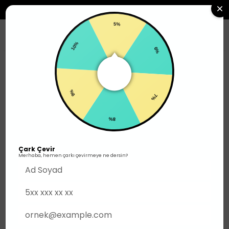
2500TL ÜZERI SIPARIŞLERDE ÜCRETSIZ KARGO
5%
0
10%
6%
Outlet
600TL
9%
7%
8%
Çark Çevir
Merhaba, hemen çarkı çevirmeye ne dersin?