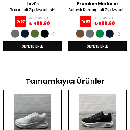
Levi's
Premium Markalar
Basic Half Zip Sweatshirt
Selanik Kumaş Half Zip Sweatshirt
₺ 1,499.90
₺ 1,599.90
%
67
%
63
₺ 499.90
₺ 599.90
+1
+2
SEPETE EKLE
SEPETE EKLE
Tamamlayıcı Ürünler