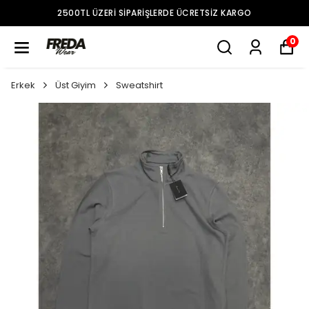
2500TL ÜZERI SIPARIŞLERDE ÜCRETSIZ KARGO
0
Erkek
Üst Giyim
Sweatshirt