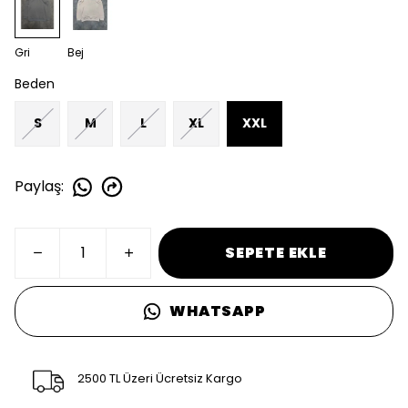
Gri
Bej
Beden
S
M
L
XL
XXL
Paylaş
:
SEPETE EKLE
WHATSAPP
2500 TL Üzeri Ücretsiz Kargo