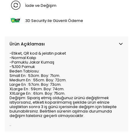
İade ve Değişim
3D Security ile Güvenli Ödeme
Ürün Açıklaması
-Etiket, QR kod & jelatin paket
-Normal Kalıp
-Pamuklu Jakar Kumaş
-%100 Pamuk
Beden Tablosu:
Small En : 53cm. Boy: 71cm.
Medium En : 55cm. Boy: 72cm.
Large En : 57cm. Boy: 73cm.
XLarge En : 59cm. Boy: 74cm.
XXLarge En : 61cm. Boy: 75cm.
Değişim: Sipariş etmiş olduğunuz ürünü değiştirmek
istiyorsanız, etiketi koparılmamış şekilde ürün elinize
ulaştıktan sonra 3 iş günü içerisinde değişim için talepte
bulunabilirsiniz. Belirtilen sürenin aşılması durumunda
değişim talebiniz geçerli olmayacaktır.
..