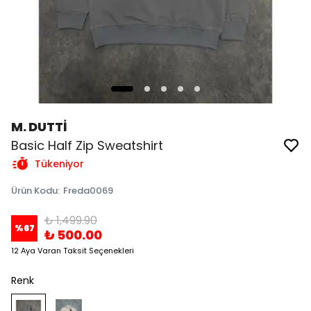
M. DUTTİ
Basic Half Zip Sweatshirt
Tükeniyor
Ürün Kodu
:
Freda0069
₺ 1,499.90
%
67
₺ 500.00
12 Aya Varan Taksit Seçenekleri
Renk