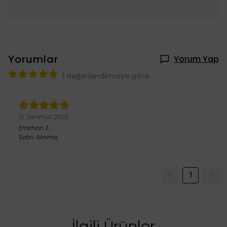
..
Yorumlar
Yorum Yap
1 değerlendirmeye göre
31 Temmuz 2026
Emirhan
E.
Satın Alınmış
1
İlgili Ürünler