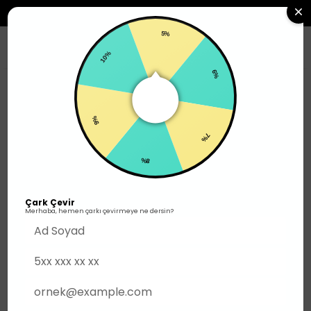
2500TL ÜZERI SIPARIŞLERDE ÜCRETSIZ KARGO
5%
0
10%
6%
Erkek
Üst Giyim
T-shirt
9%
7%
8%
Çark Çevir
Merhaba, hemen çarkı çevirmeye ne dersin?