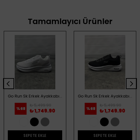
Tamamlayıcı Ürünler
Go Run Sk Erkek Ayakkabı - Beyaz
Go Run Sk Erkek Ayakkabı - Siyah
₺ 5,499.90
₺ 5,499.90
%
68
%
68
₺ 1,749.90
₺ 1,749.90
SEPETE EKLE
SEPETE EKLE