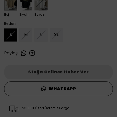
Bej
Siyah
Beyaz
Beden
S
M
L
XL
Paylaş
:
Stoğa Gelince Haber Ver
WHATSAPP
2500 TL Üzeri Ücretsiz Kargo