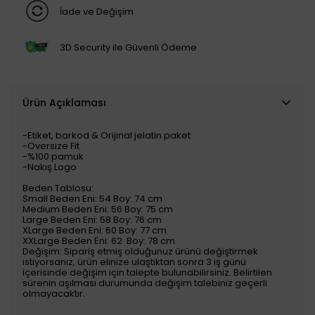
İade ve Değişim
3D Security ile Güvenli Ödeme
Ürün Açıklaması
-Etiket, barkod & Orijinal jelatin paket
-Oversize Fit
-%100 pamuk
-Nakış Logo
Beden Tablosu:
Small Beden Eni: 54 Boy: 74 cm
Medium Beden Eni: 56 Boy: 75 cm
Large Beden Eni: 58 Boy: 76 cm
XLarge Beden Eni: 60 Boy: 77 cm
XXLarge Beden Eni: 62 Boy: 78 cm
Değişim: Sipariş etmiş olduğunuz ürünü değiştirmek
istiyorsanız, ürün elinize ulaştıktan sonra 3 iş günü
içerisinde değişim için talepte bulunabilirsiniz. Belirtilen
sürenin aşılması durumunda değişim talebiniz geçerli
olmayacaktır.