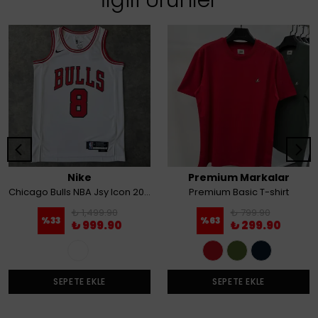
Nike
Premium Markalar
Chicago Bulls NBA Jsy Icon 20 Erkek Basketbol Atlet
Premium Basic T-shirt
₺ 1,499.90
₺ 799.90
%
33
%
63
₺ 999.90
₺ 299.90
SEPETE EKLE
SEPETE EKLE