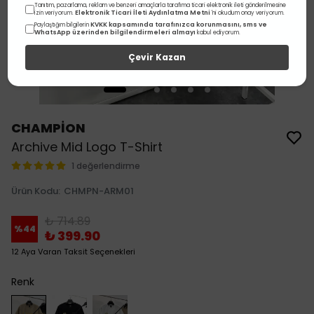
Tanıtım, pazarlama, reklam ve benzeri amaçlarla tarafıma ticari elektronik ileti gönderilmesine
Elektronik Ticari İleti Aydınlatma Metni
izin veriyorum.
'ni okudum onay veriyorum.
KVKK kapsamında tarafınızca korunmasını, sms ve
Paylaştığım bilgilerin
WhatsApp üzerinden bilgilendirmeleri almayı
kabul ediyorum.
Çevir Kazan
CHAMPİON
Archive Mid Logo T-Shirt
1 değerlendirme
Ürün Kodu
:
CHMPN-ARM01
₺ 714.89
%
44
₺ 399.90
12 Aya Varan Taksit Seçenekleri
Renk