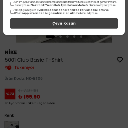
Tanıtım, pazarlama, reklam ve benzeri amaçlarla tarafıma ticari elektronik ileti gönderilmesine
Elektronik Ticari İleti Aydınlatma Metni
izin veriyorum.
'ni okudum onay veriyorum.
KVKK kapsamında tarafınızca korunmasını, sms ve
Paylaştığım bilgilerin
WhatsApp üzerinden bilgilendirmeleri almayı
kabul ediyorum.
Çevir Kazan
NİKE
5001 Club Basic T-Shirt
Tükeniyor
Ürün Kodu
:
NK-BT06
₺ 749.90
%
73
₺ 199.90
12 Aya Varan Taksit Seçenekleri
Renk