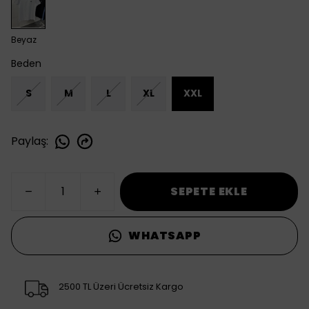
Beyaz
Beden
S
M
L
XL
XXL
Paylaş
:
SEPETE EKLE
WHATSAPP
2500 TL Üzeri Ücretsiz Kargo