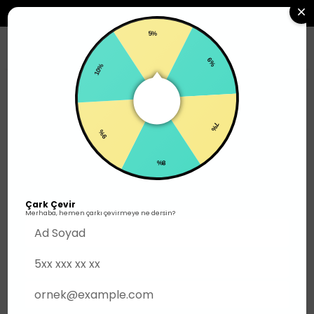
2500TL ÜZERI SIPARIŞLERDE ÜCRETSIZ KARGO
5%
0
10%
6%
Erkek
Üst Giyim
T-shirt
9%
7%
8%
Çark Çevir
Merhaba, hemen çarkı çevirmeye ne dersin?