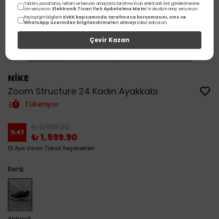
Tanıtım, pazarlama, reklam ve benzeri amaçlarla tarafıma ticari elektronik ileti gönderilmesine
Elektronik Ticari İleti Aydınlatma Metni
izin veriyorum.
'ni okudum onay veriyorum.
KVKK kapsamında tarafınızca korunmasını, sms ve
Paylaştığım bilgilerin
WhatsApp üzerinden bilgilendirmeleri almayı
kabul ediyorum.
Çevir Kazan
NİKE
Zoom Structure 24 Kadın Ayakkabı
Tükeniyor
₺ 2,999.90
%
47
₺ 1,599.90
12 Aya Varan Taksit Seçenekleri
Renk
Antrasit