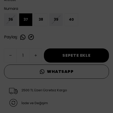
Numara
36
37
38
39
40
Paylaş
:
SEPETE EKLE
WHATSAPP
2500 TL Üzeri Ücretsiz Kargo
İade ve Değişim