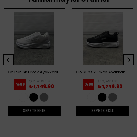
Go Run Sk Erkek Ayakkabı - Beyaz
Go Run Sk Erkek Ayakkabı - Siyah
₺ 5,499.90
₺ 5,499.90
%
68
%
68
₺ 1,749.90
₺ 1,749.90
SEPETE EKLE
SEPETE EKLE