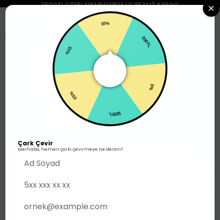
2500TL ÜZERI SIPARIŞLERDE ÜCRETSIZ KARGO
0
10%
%15
200TL
Kadın Ayakkabı
25%
5%
100TL
Çark Çevir
Merhaba, hemen çarkı çevirmeye ne dersin?