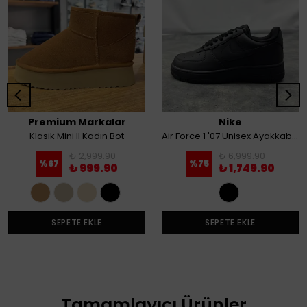
Premium Markalar
Nike
Klasik Mini II Kadın Bot
Air Force 1 '07 Unisex Ayakkabı Siyah
₺ 2,999.90
₺ 6,999.90
%
67
%
75
₺ 999.90
₺ 1,749.90
SEPETE EKLE
SEPETE EKLE
Tamamlayıcı Ürünler