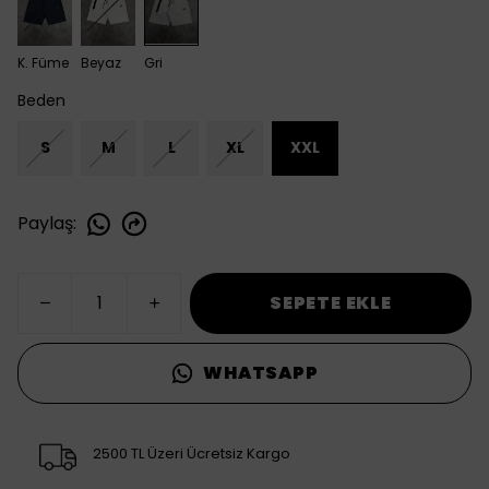
K. Füme
Beyaz
Gri
Beden
S
M
L
XL
XXL
Paylaş
:
SEPETE EKLE
WHATSAPP
2500 TL Üzeri Ücretsiz Kargo