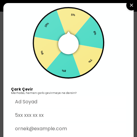
2500TL ÜZERI SIPARIŞLERDE ÜCRETSIZ KARGO
5%
0
10%
6%
Erkek
Alt Giyim
Şort
9%
7%
8%
Çark Çevir
Merhaba, hemen çarkı çevirmeye ne dersin?