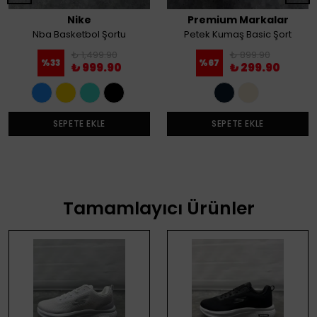
Nike
Premium Markalar
Nba Basketbol Şortu
Petek Kumaş Basic Şort
₺ 1,499.90
₺ 899.90
%
33
%
67
₺ 999.90
₺ 299.90
SEPETE EKLE
SEPETE EKLE
Tamamlayıcı Ürünler