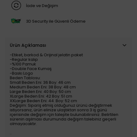
İade ve Değişim
3D Security ile Güvenli Ödeme
Ürün Açıklaması
-Etiket, barkod & Orijinal jelatin paket
-Regular kalıp
-%100 Pamuk
-Double Face Kumaş
-Baskı Logo
Beden Tablosu:
Small Beden Eni: 36 Boy: 46 cm
Medium Beden Eni: 38 Boy: 48 cm
Large Beden Eni: 40 Boy: 50 cm
XLarge Beden Eni: 42 Boy: 51 cm
XXLarge Beden Eni: 44 Boy: 52 cm
Değişim: Sipariş etmiş olduğunuz ürünü değiştirmek
istiyorsanız, ürün elinize ulaştıktan sonra 3 iş günü
içerisinde değişim için talepte bulunabilirsiniz. Belirtilen
sürenin aşılması durumunda değişim talebiniz geçerli
olmayacaktır.
..