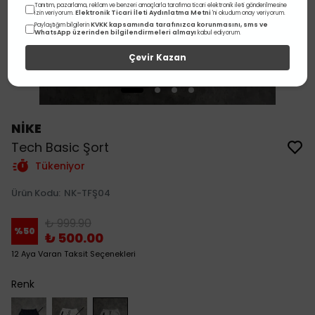
Tanıtım, pazarlama, reklam ve benzeri amaçlarla tarafıma ticari elektronik ileti gönderilmesine
Elektronik Ticari İleti Aydınlatma Metni
izin veriyorum.
'ni okudum onay veriyorum.
KVKK kapsamında tarafınızca korunmasını, sms ve
Paylaştığım bilgilerin
WhatsApp üzerinden bilgilendirmeleri almayı
kabul ediyorum.
Çevir Kazan
NİKE
Tech Basic Şort
Tükeniyor
Ürün Kodu
:
NK-TFŞ04
₺ 999.90
%
50
₺ 500.00
12 Aya Varan Taksit Seçenekleri
Renk