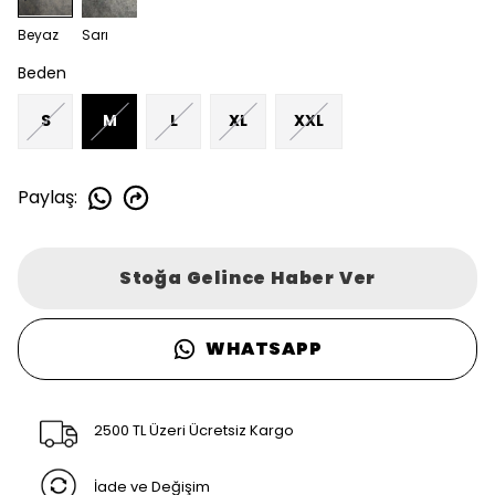
Beyaz
Sarı
Beden
S
M
L
XL
XXL
Paylaş
:
Stoğa Gelince Haber Ver
WHATSAPP
2500 TL Üzeri Ücretsiz Kargo
İade ve Değişim