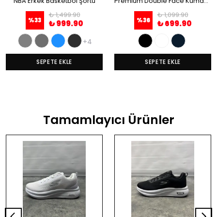
NBA Erkek Basketbol Şortu
Premium Double Face Kumaş Erkek Şort
₺ 1,499.90
₺ 1,099.90
%
33
%
36
₺ 999.90
₺ 699.90
+4
SEPETE EKLE
SEPETE EKLE
Tamamlayıcı Ürünler