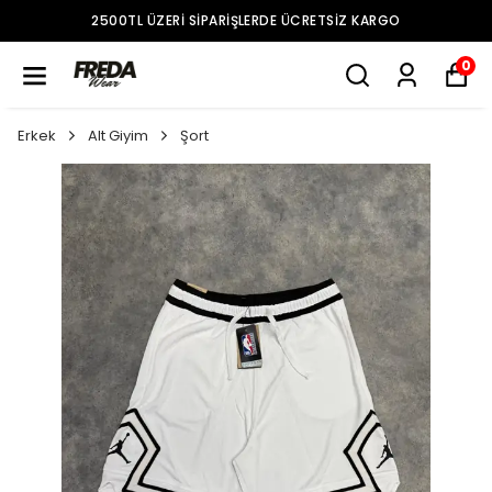
2500TL ÜZERI SIPARIŞLERDE ÜCRETSIZ KARGO
0
Erkek
Alt Giyim
Şort