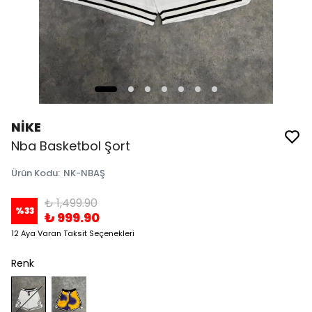
NİKE
Nba Basketbol Şort
Ürün Kodu
:
NK-NBAŞ
₺ 1,499.90
%
33
₺ 999.90
12 Aya Varan Taksit Seçenekleri
Renk