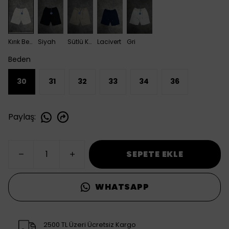
Kırık Beyaz
Siyah
Sütlü Kahve
Lacivert
Gri
Beden
30
31
32
33
34
36
Paylaş
:
SEPETE EKLE
WHATSAPP
2500 TL Üzeri Ücretsiz Kargo