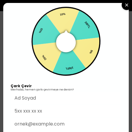
2500TL ÜZERI SIPARIŞLERDE ÜCRETSIZ KARGO
10%
0
%15
200TL
Erkek
Alt Giyim
Şort
25%
5%
100TL
Çark Çevir
Merhaba, hemen çarkı çevirmeye ne dersin?