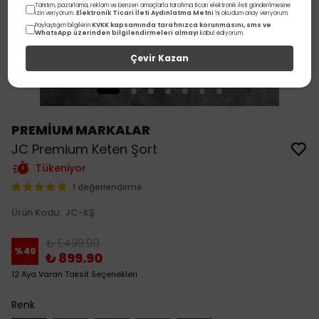
Tanıtım, pazarlama, reklam ve benzeri amaçlarla tarafıma ticari elektronik ileti gönderilmesine
Elektronik Ticari İleti Aydınlatma Metni
izin veriyorum.
'ni okudum onay veriyorum.
KVKK kapsamında tarafınızca korunmasını, sms ve
Paylaştığım bilgilerin
WhatsApp üzerinden bilgilendirmeleri almayı
kabul ediyorum.
Çevir Kazan
PREMİUM MARKALAR
JC Premium Keten Şort
Tükeniyor
1 değerlendirme
Ürün Kodu
:
JC-KŞ
₺ 1,499.90
%
40
₺ 899.90
12 Aya Varan Taksit Seçenekleri
Renk