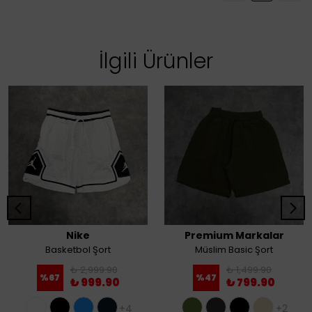
İlgili Ürünler
Nike
Premium Markalar
Basketbol Şort
Müslim Basic Şort
₺ 2,999.90
₺ 1,499.90
%
67
%
47
₺ 999.90
₺ 799.90
+4
+2