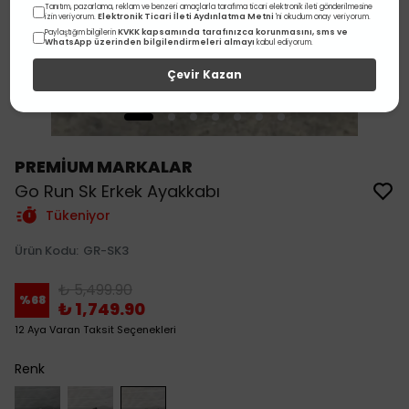
Tanıtım, pazarlama, reklam ve benzeri amaçlarla tarafıma ticari elektronik ileti gönderilmesine
Elektronik Ticari İleti Aydınlatma Metni
izin veriyorum.
'ni okudum onay veriyorum.
KVKK kapsamında tarafınızca korunmasını, sms ve
Paylaştığım bilgilerin
WhatsApp üzerinden bilgilendirmeleri almayı
kabul ediyorum.
Çevir Kazan
PREMİUM MARKALAR
Go Run Sk Erkek Ayakkabı
Tükeniyor
Ürün Kodu
:
GR-SK3
₺ 5,499.90
%
68
₺ 1,749.90
12 Aya Varan Taksit Seçenekleri
Renk