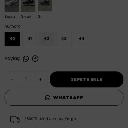
Beyaz
Siyah
Gri
Numara
40
41
42
43
44
Paylaş
:
SEPETE EKLE
WHATSAPP
2500 TL Üzeri Ücretsiz Kargo