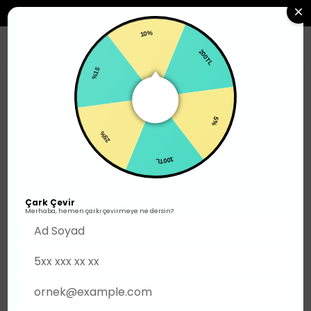
2500TL ÜZERI SIPARIŞLERDE ÜCRETSIZ KARGO
10%
0
200TL
%15
Ayakkabı
Yürüyüş
25%
5%
100TL
Çark Çevir
Merhaba, hemen çarkı çevirmeye ne dersin?