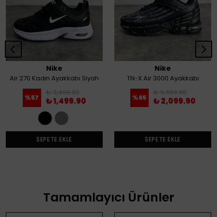
Nike
Nike
Air 270 Kadın Ayakkabı Siyah
TN-X Air 3000 Ayakkabı
₺ 3,499.90
₺ 5,999.90
%
57
%
65
₺ 1,499.90
₺ 2,099.90
SEPETE EKLE
SEPETE EKLE
Tamamlayıcı Ürünler