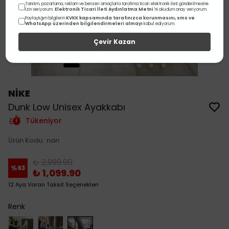
Tanıtım, pazarlama, reklam ve benzeri amaçlarla tarafıma ticari elektronik ileti gönderilmesine
Elektronik Ticari İleti Aydınlatma Metni
izin veriyorum.
'ni okudum onay veriyorum.
KVKK kapsamında tarafınızca korunmasını, sms ve
Paylaştığım bilgilerin
WhatsApp üzerinden bilgilendirmeleri almayı
kabul ediyorum.
Çevir Kazan
NİKE
Dunk Low Unisex Ayakkabı
Tükeniyor
Ürün Kodu
:
nan
₺ 2,999.90
%
63
₺ 1,099.90
12 Aya Varan Taksit Seçenekleri
Renk