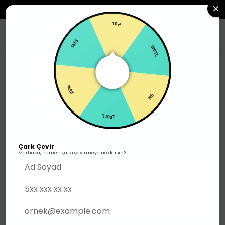
2500TL ÜZERI SIPARIŞLERDE ÜCRETSIZ KARGO
10%
0
%15
200TL
Kadın Ayakkabı
25%
5%
100TL
Çark Çevir
Merhaba, hemen çarkı çevirmeye ne dersin?