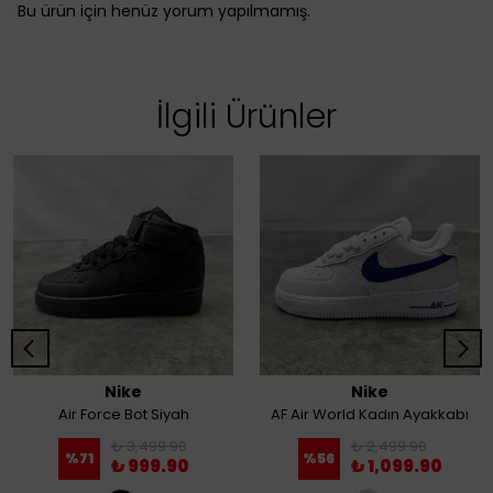
Bu ürün için henüz yorum yapılmamış.
İlgili Ürünler
Nike
Nike
Air Force Bot Siyah
AF Air World Kadın Ayakkabı
₺ 3,499.90
₺ 2,499.90
%
71
%
56
₺ 999.90
₺ 1,099.90