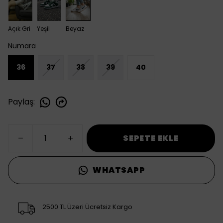
Açık Gri
Yeşil
Beyaz
Numara
36
37
38
39
40
Paylaş
:
SEPETE EKLE
WHATSAPP
2500 TL Üzeri Ücretsiz Kargo