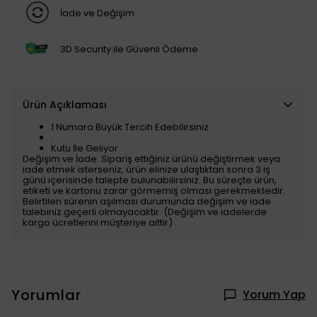
İade ve Değişim
3D Security ile Güvenli Ödeme
Ürün Açıklaması
1 Numara Büyük Tercih Edebilirsiniz
.
Kutu İle Geliyor
Değişim ve İade: Sipariş ettiğiniz ürünü değiştirmek veya
iade etmek isterseniz, ürün elinize ulaştıktan sonra 3 iş
günü içerisinde talepte bulunabilirsiniz. Bu süreçte ürün,
etiketi ve kartonu zarar görmemiş olması gerekmektedir.
Belirtilen sürenin aşılması durumunda değişim ve iade
talebiniz geçerli olmayacaktır. (Değişim ve iadelerde
kargo ücretlerini müşteriye aittir)
Yorumlar
Yorum Yap