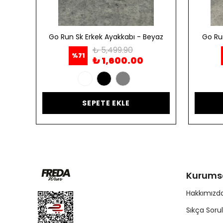
ordo
Go Run Sk Erkek Ayakkabı - Beyaz
Go Ru
₺ 5,499.90
%
71
₺ 1,600.00
SEPETE EKLE
Kurums
Hakkımızd
Sıkça Soru