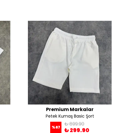
Premium Markalar
Petek Kumaş Basic Şort
₺ 899.90
%
67
₺ 299.90