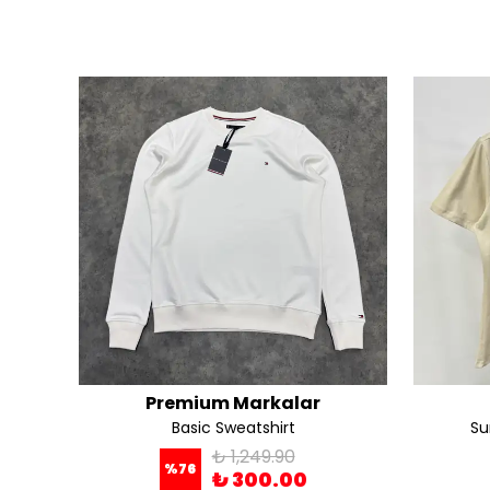
Premium Markalar
Basic Sweatshirt
Su
₺ 1,249.90
%
76
₺ 300.00