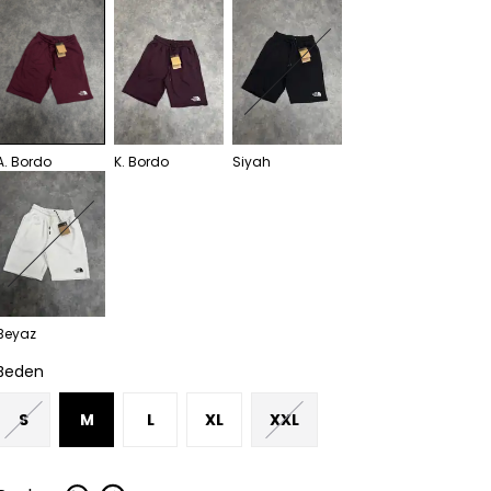
A. Bordo
K. Bordo
Siyah
Beyaz
Beden
S
M
L
XL
XXL