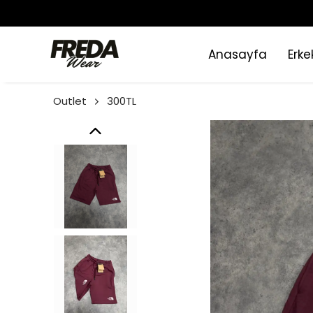
Anasayfa
Erke
Outlet
300TL