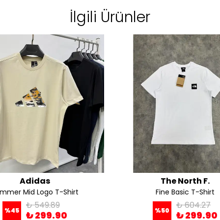
İlgili Ürünler
Adidas
The North F.
mmer Mid Logo T-Shirt
Fine Basic T-Shirt
₺ 549.89
₺ 604.27
%
45
%
50
₺ 299.90
₺ 299.90