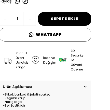
Paylaş
:
SEPETE EKLE
WHATSAPP
3D
2500 TL
Security
Üzeri
İade ve
ile
Ücretsiz
Değişim
Güvenli
Kargo
Ödeme
Ürün Açıklaması
-Etiket, barkod & jelatin paket
-Regular kalıp
-Nakış Logo
-Beli Lastiklidir
-.