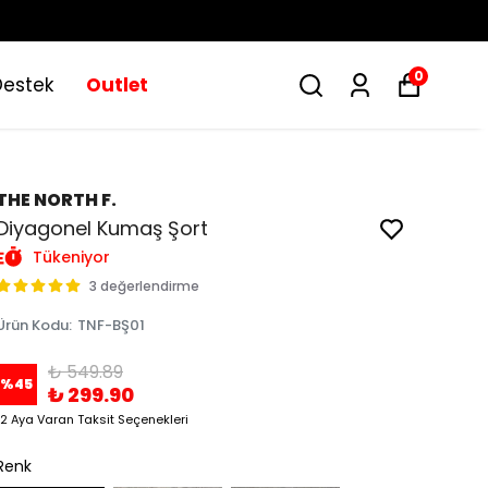
0
Destek
Outlet
THE NORTH F.
Diyagonel Kumaş Şort
Tükeniyor
3 değerlendirme
Ürün Kodu
:
TNF-BŞ01
₺ 549.89
%
45
₺ 299.90
12 Aya Varan Taksit Seçenekleri
Renk