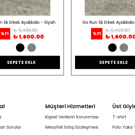
n Sk Erkek Ayakkabı - Siyah
Go Run Sk Erkek Ayakkabı 
₺ 5,499.90
₺ 5,499.90
%
71
%
71
₺ 1,600.00
₺ 1,600.0
SEPETE EKLE
SEPETE EKLE
al
Müşteri Hizmetleri
Üst Giy
a
Kişisel Verilerin Korunması
T-shirt
lan Sorular
Mesafeli Satış Sözleşmesi
Polo Yaka 