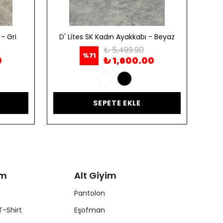
- Gri
D' Lites SK Kadın Ayakkabı - Beyaz
D' 
₺ 5,499.90
%
71
0
₺ 1,600.00
SEPETE EKLE
im
Alt Giyim
Pantolon
T-Shirt
Eşofman