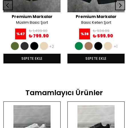
Premium Markalar
Premium Markalar
Müslim Basic Şort
Basic Keten Şort
₺ 1,499.90
₺ 934.89
%
47
%
36
₺ 799.90
₺ 599.90
+2
+1
SEPETE EKLE
SEPETE EKLE
Tamamlayıcı Ürünler