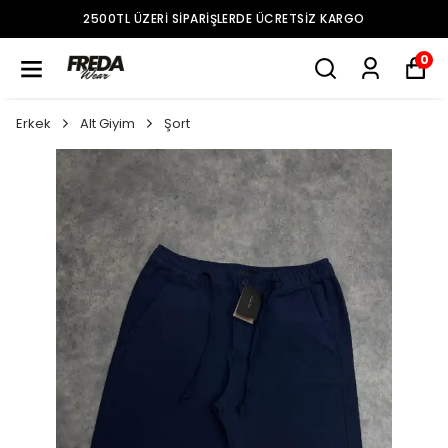
2500TL ÜZERI SIPARIŞLERDE ÜCRETSIZ KARGO
0
Erkek
Alt Giyim
Şort