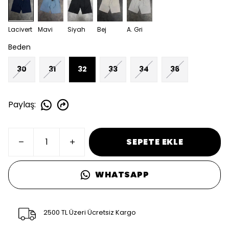
Lacivert
Mavi
Siyah
Bej
A. Gri
Beden
30
31
32
33
34
36
Paylaş
:
SEPETE EKLE
WHATSAPP
2500 TL Üzeri Ücretsiz Kargo