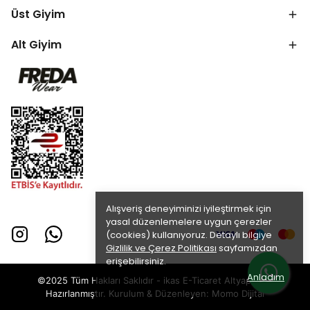
Üst Giyim
Alt Giyim
Alışveriş deneyiminizi iyileştirmek için
yasal düzenlemelere uygun çerezler
(cookies) kullanıyoruz. Detaylı bilgiye
Gizlilik ve Çerez Politikası
sayfamızdan
erişebilirsiniz.
Anladım
©2025 Tüm Hakları Saklıdır - ikas E-Ticaret
Altyapısı ile
Hazırlanmıştır. Kurulum & Düzenleyen:
Momo Dijital