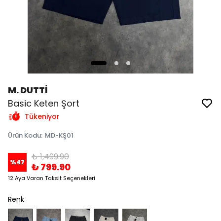
M. DUTTİ
Basic Keten Şort
Tükeniyor
Ürün Kodu
:
MD-KŞ01
₺ 1,499.90
%
47
₺ 799.90
12 Aya Varan Taksit Seçenekleri
Renk