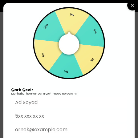
2500TL ÜZERI SIPARIŞLERDE ÜCRETSIZ KARGO
5%
0
10%
6%
Kadın Ayakkabı
9%
7%
8%
Çark Çevir
Merhaba, hemen çarkı çevirmeye ne dersin?