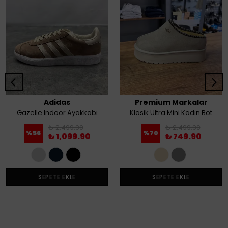
Adidas
Premium Markalar
Gazelle Indoor Ayakkabı
Klasik Ultra Mini Kadın Bot
₺ 2,499.90
₺ 2,499.90
%
56
%
70
₺ 1,099.90
₺ 749.90
SEPETE EKLE
SEPETE EKLE