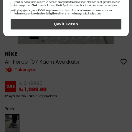
Tanıtım, pazarlama, reklam ve benzeri amaçlarla tarafıma ticari elektronik ileti gönderilmesine
Elektronik Ticari İleti Aydınlatma Metni
izin veriyorum.
'ni okudum onay veriyorum.
KVKK kapsamında tarafınızca korunmasını, sms ve
Paylaştığım bilgilerin
WhatsApp üzerinden bilgilendirmeleri almayı
kabul ediyorum.
Çevir Kazan
NİKE
Air Force 1'07 Kadın Ayakkabı
Tükeniyor
₺ 2,499.90
%
56
₺ 1,099.90
12 Aya Varan Taksit Seçenekleri
Renk