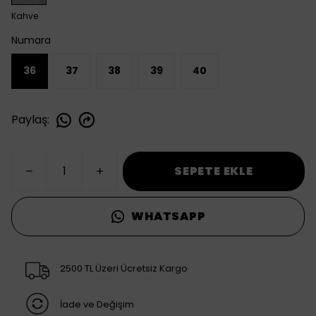
Kahve
Numara
36
37
38
39
40
Paylaş
:
SEPETE EKLE
WHATSAPP
2500 TL Üzeri Ücretsiz Kargo
İade ve Değişim