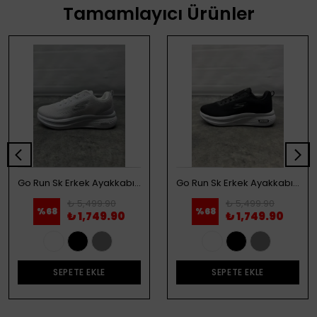
Tamamlayıcı Ürünler
Go Run Sk Erkek Ayakkabı - Beyaz
Go Run Sk Erkek Ayakkabı - Siyah
₺ 5,499.90
₺ 5,499.90
%
68
%
68
₺ 1,749.90
₺ 1,749.90
SEPETE EKLE
SEPETE EKLE